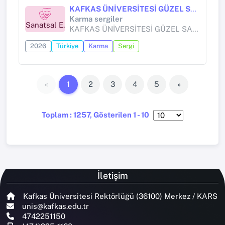
KAFKAS ÜNİVERSİTESİ GÜZEL SANATLAR FAKÜLTESİ DÜNYA SANAT HAFTASI "KARŞILAŞMALAR-BULUŞMALAR"
Karma sergiler
Sanatsal E.
KAFKAS ÜNİVERSİTESİ GÜZEL SANATLAR FAKÜLTESİ
2026
Türkiye
Karma
Sergi
«
1
2
3
4
5
»
Toplam : 1257, Gösterilen 1 - 10
İletişim
Kafkas Üniversitesi Rektörlüğü (36100) Merkez / KARS
unis@kafkas.edu.tr
4742251150