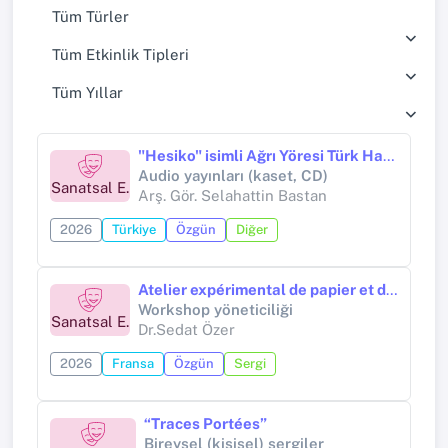
Tüm Türler
Tüm Etkinlik Tipleri
Tüm Yıllar
"Hesiko" isimli Ağrı Yöresi Türk Halk Müziği Eseri Tekli (Single) Çalışması
Audio yayınları (kaset, CD)
Sanatsal E.
Arş. Gör. Selahattin Bastan
2026
Türkiye
Özgün
Diğer
Atelier expérimental de papier et de matériaux naturels
Workshop yöneticiliği
Sanatsal E.
Dr.Sedat Özer
2026
Fransa
Özgün
Sergi
“Traces Portées”
Bireysel (kişisel) sergiler