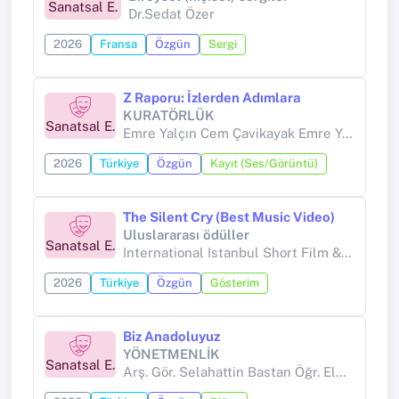
Sanatsal E.
Dr.Sedat Özer
2026
Fransa
Özgün
Sergi
Z Raporu: İzlerden Adımlara
KURATÖRLÜK
Sanatsal E.
Emre Yalçın Cem Çavikayak Emre Yolcu Yiğit Kocabıyık
2026
Türkiye
Özgün
Kayıt (Ses/Görüntü)
The Silent Cry (Best Music Video)
Uluslararası ödüller
Sanatsal E.
International Istanbul Short Film &Writer's Journey Festival
2026
Türkiye
Özgün
Gösterim
Biz Anadoluyuz
YÖNETMENLİK
Sanatsal E.
Arş. Gör. Selahattin Bastan Öğr. Elm. Anar Yıldırım Öğr. Elm. Kibar Aygün