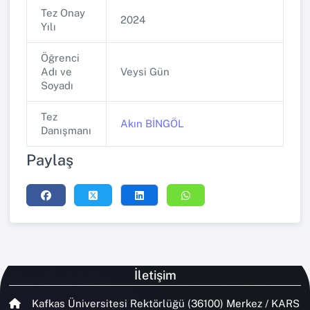
Tez Onay
2024
Yılı
Öğrenci
Adı ve
Veysi Gün
Soyadı
Tez
Akın BİNGÖL
Danışmanı
Paylaş
İletişim
Kafkas Üniversitesi Rektörlüğü (36100) Merkez / KARS