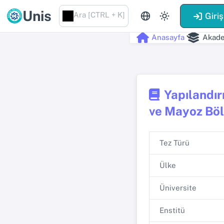
Unis
Ara [CTRL + K]
Giriş
Anasayfa
Akade
Yapılandır
ve Mayoz Böl
Tez Türü
Ülke
Üniversite
Enstitü