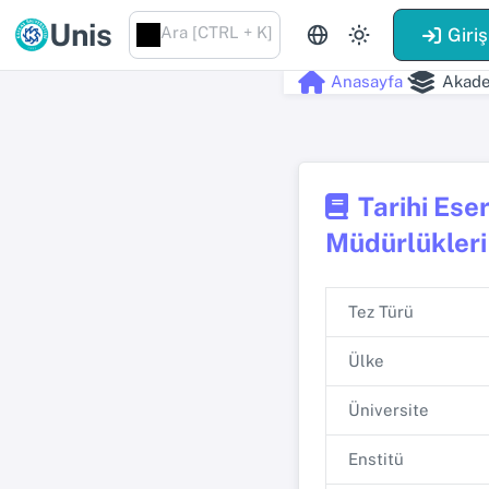
Unis
Ara [CTRL + K]
Giriş
Anasayfa
Akade
Tarihi Ese
Müdürlükleri
Tez Türü
Ülke
Üniversite
Enstitü