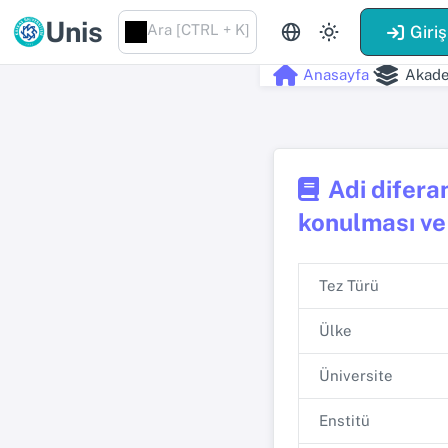
Unis
Ara [CTRL + K]
Giriş
Anasayfa
Akade
Adi diferan
konulması ve
Tez Türü
Ülke
Üniversite
Enstitü