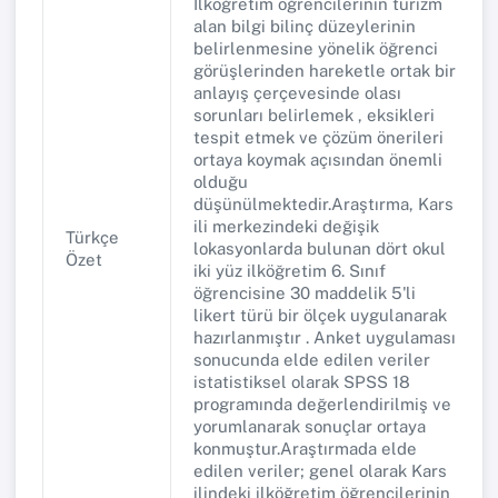
İlköğretim öğrencilerinin turizm
alan bilgi bilinç düzeylerinin
belirlenmesine yönelik öğrenci
görüşlerinden hareketle ortak bir
anlayış çerçevesinde olası
sorunları belirlemek , eksikleri
tespit etmek ve çözüm önerileri
ortaya koymak açısından önemli
olduğu
düşünülmektedir.Araştırma, Kars
ili merkezindeki değişik
Türkçe
lokasyonlarda bulunan dört okul
Özet
iki yüz ilköğretim 6. Sınıf
öğrencisine 30 maddelik 5'li
likert türü bir ölçek uygulanarak
hazırlanmıştır . Anket uygulaması
sonucunda elde edilen veriler
istatistiksel olarak SPSS 18
programında değerlendirilmiş ve
yorumlanarak sonuçlar ortaya
konmuştur.Araştırmada elde
edilen veriler; genel olarak Kars
ilindeki ilköğretim öğrencilerinin