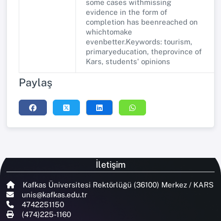
some cases withmissing
evidence in the form of
completion has beenreached on
whichtomake
evenbetter.Keywords: tourism,
primaryeducation, theprovince of
Kars, students' opinions
Paylaş
İletişim
Kafkas Üniversitesi Rektörlüğü (36100) Merkez / KARS
unis@kafkas.edu.tr
4742251150
(474)225-1160