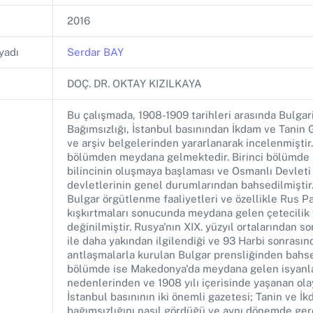
2016
yadı
Serdar BAY
DOÇ. DR. OKTAY KIZILKAYA
Bu çalışmada, 1908-1909 tarihleri arasında Bulgari
Bağımsızlığı, İstanbul basınından İkdam ve Tanin G
ve arşiv belgelerinden yararlanarak incelenmiştir
bölümden meydana gelmektedir. Birinci bölümde B
bilincinin oluşmaya başlaması ve Osmanlı Devleti
devletlerinin genel durumlarından bahsedilmiştir
Bulgar örgütlenme faaliyetleri ve özellikle Rus Pa
kışkırtmaları sonucunda meydana gelen çetecilik 
değinilmiştir. Rusya'nın XIX. yüzyıl ortalarından s
ile daha yakından ilgilendiği ve 93 Harbi sonrasın
antlaşmalarla kurulan Bulgar prensliğinden bahse
bölümde ise Makedonya'da meydana gelen isyanl
nedenlerinden ve 1908 yılı içerisinde yaşanan olay
İstanbul basınının iki önemli gazetesi; Tanin ve İk
bağımsızlığını nasıl gördüğü ve aynı dönemde ge