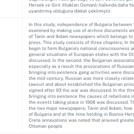
Hersek ve Girit ilhakları Osmanlı halkında daha fa
uyandırmış olduğuna dikkat çekilmiştir.
In this study, independence of Bulgaria between
examined by making use of archive documents and
of Tanin and Ikdam newspapers which belongs to 
press. This study consists of three chapters; In th
begin to form Bulgaria's national consciousness 
general situations of European states with the 
discussed. In the second, the Bulgarian associatio
especially as a result the provocations of Russian
bringing into existence gang activities were disc
the mid-century, Russian was more closely relate
lawsuit and about established the Bulgarian prin
signed after 93 the war was discussed. In the thr
bringing into existence the causes of rebellions 
the events taking place in 1908 was discussed. T
the two major newspapers; Tanin and Ikdam, how
of Bulgaria and at the time helding in Bosnia-He
Crete annexations was noted that aroused greate
Ottoman people