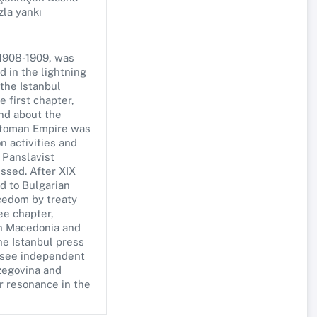
zla yankı
 1908-1909, was
 in the lightning
the Istanbul
e first chapter,
and about the
Ottoman Empire was
n activities and
 Panslavist
ussed. After XIX
d to Bulgarian
cedom by treaty
ee chapter,
in Macedonia and
he Istanbul press
 see independent
rzegovina and
r resonance in the