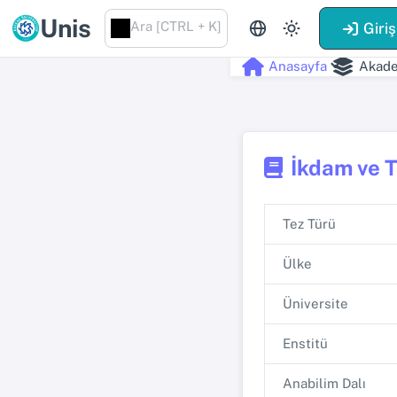
Unis
Ara [CTRL + K]
Giriş
Anasayfa
Akade
İkdam ve T
Tez Türü
Ülke
Üniversite
Enstitü
Anabilim Dalı