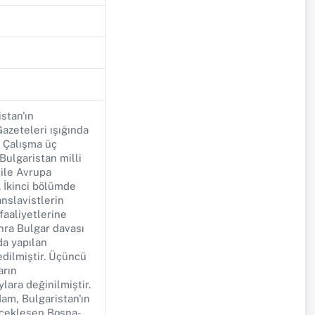
stan'ın
azeteleri ışığında
. Çalışma üç
ulgaristan milli
 ile Avrupa
. İkinci bölümde
nslavistlerin
faaliyetlerine
onra Bulgar davası
da yapılan
dilmiştir. Üçüncü
arın
lara değinilmiştir.
dam, Bulgaristan'ın
rçekleşen Bosna-