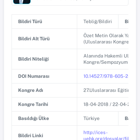
Bildiri Türü
Tebliğ/Bildiri
Bildiri 
Özet Metin Olarak Yayınl
Bildiri Alt Türü
(Uluslararası Kongre/Se
Alanında Hakemli Uluslar
Bildiri Niteliği
Kongre/Sempozyum
DOI Numarası
10.14527/978-605-241-2
Kongre Adı
27.Uluslararası Eğitim Bil
Kongre Tarihi
18-04-2018 / 22-04-2018
Basıldığı Ülke
Türkiye
Basıldı
http://ices-
Bildiri Linki
uebk.org/dosyalar/files/i