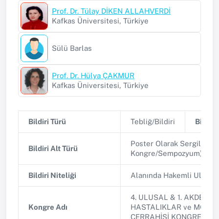
Prof. Dr. Tülay DİKEN ALLAHVERDİ
Kafkas Üniversitesi, Türkiye
Sülü Barlas
Prof. Dr. Hülya ÇAKMUR
Kafkas Üniversitesi, Türkiye
Bildiri Türü
Tebliğ/Bildiri
Bildiri 
Poster Olarak Sergilenen
Bildiri Alt Türü
Kongre/Sempozyum)
Bildiri Niteliği
Alanında Hakemli Ulusa
4. ULUSAL & 1. AKDENİZ
Kongre Adı
HASTALIKLAR ve MORBİ
CERRAHİSİ KONGRESİ