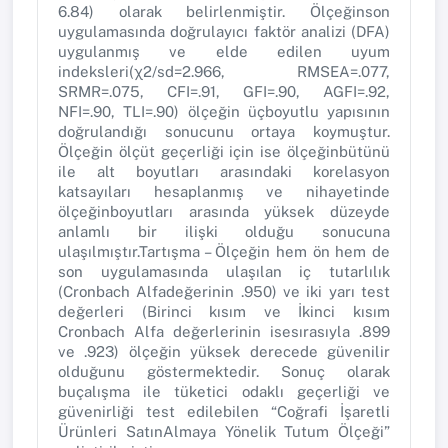
6.84) olarak belirlenmiştir. Ölçeğinson
uygulamasında doğrulayıcı faktör analizi (DFA)
uygulanmış ve elde edilen uyum
indeksleri(χ2/sd=2.966, RMSEA=.077,
SRMR=.075, CFI=.91, GFI=.90, AGFI=.92,
NFI=.90, TLI=.90) ölçeğin üçboyutlu yapısının
doğrulandığı sonucunu ortaya koymuştur.
Ölçeğin ölçüt geçerliği için ise ölçeğinbütünü
ile alt boyutları arasındaki korelasyon
katsayıları hesaplanmış ve nihayetinde
ölçeğinboyutları arasında yüksek düzeyde
anlamlı bir ilişki olduğu sonucuna
ulaşılmıştır.Tartışma – Ölçeğin hem ön hem de
son uygulamasında ulaşılan iç tutarlılık
(Cronbach Alfadeğerinin .950) ve iki yarı test
değerleri (Birinci kısım ve İkinci kısım
Cronbach Alfa değerlerinin isesırasıyla .899
ve .923) ölçeğin yüksek derecede güvenilir
olduğunu göstermektedir. Sonuç olarak
buçalışma ile tüketici odaklı geçerliği ve
güvenirliği test edilebilen “Coğrafi İşaretli
Ürünleri SatınAlmaya Yönelik Tutum Ölçeği”