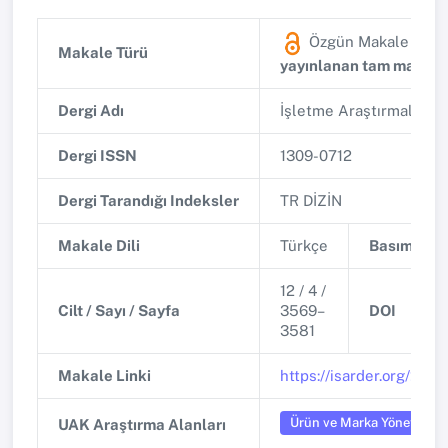
Özgün Makale
(Diğ
Makale Türü
yayınlanan tam makale
Dergi Adı
İşletme Araştırmaları D
Dergi ISSN
1309-0712
Dergi Tarandığı Indeksler
TR DİZİN
Makale Dili
Türkçe
Basım Tari
12 / 4 /
Cilt / Sayı / Sayfa
3569–
DOI
3581
Makale Linki
https://isarder.org/2020
Ürün ve Marka Yönetimi
UAK Araştırma Alanları