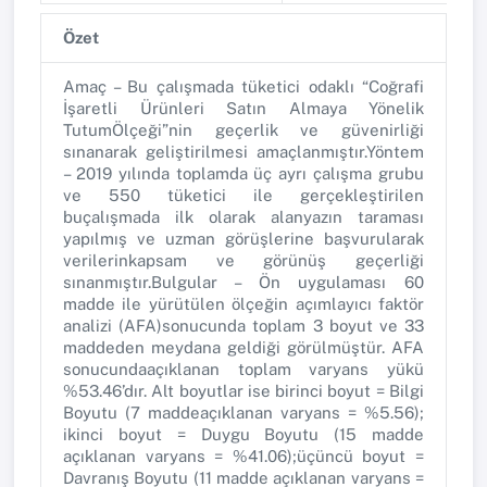
Özet
Amaç – Bu çalışmada tüketici odaklı “Coğrafi
İşaretli Ürünleri Satın Almaya Yönelik
TutumÖlçeği”nin geçerlik ve güvenirliği
sınanarak geliştirilmesi amaçlanmıştır.Yöntem
– 2019 yılında toplamda üç ayrı çalışma grubu
ve 550 tüketici ile gerçekleştirilen
buçalışmada ilk olarak alanyazın taraması
yapılmış ve uzman görüşlerine başvurularak
verilerinkapsam ve görünüş geçerliği
sınanmıştır.Bulgular – Ön uygulaması 60
madde ile yürütülen ölçeğin açımlayıcı faktör
analizi (AFA)sonucunda toplam 3 boyut ve 33
maddeden meydana geldiği görülmüştür. AFA
sonucundaaçıklanan toplam varyans yükü
%53.46’dır. Alt boyutlar ise birinci boyut = Bilgi
Boyutu (7 maddeaçıklanan varyans = %5.56);
ikinci boyut = Duygu Boyutu (15 madde
açıklanan varyans = %41.06);üçüncü boyut =
Davranış Boyutu (11 madde açıklanan varyans =