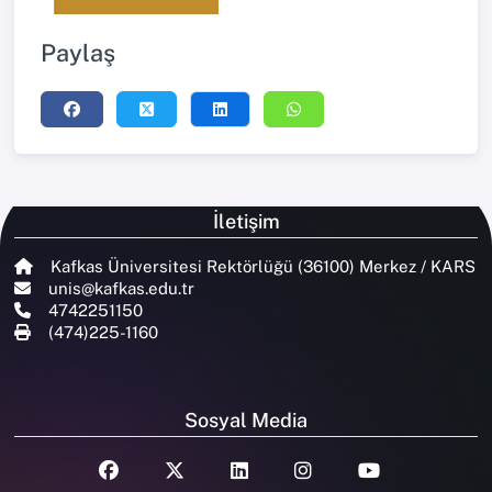
Paylaş
İletişim
Kafkas Üniversitesi Rektörlüğü (36100) Merkez / KARS
unis@kafkas.edu.tr
4742251150
(474)225-1160
Sosyal Media