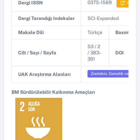
0375-1589
Dergi ISSN
Dergi B
Dergi Tarandığı Indeksler
SCI-Expanded
Makale Dili
Türkçe
Basım Tari
53 / 2
Cilt / Sayı / Sayfa
/ 383–
DOI
391
Zootekni, Genetik ve Biyois
UAK Araştırma Alanları
BM Sürdürülebilir Kalkınma Amaçları