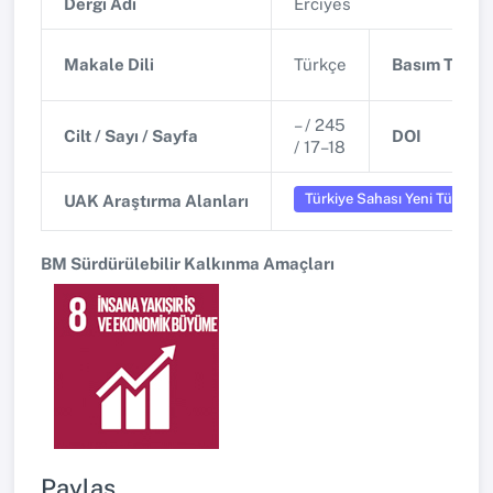
Dergi Adı
Erciyes
Makale Dili
Türkçe
Basım Tarihi
– / 245
Cilt / Sayı / Sayfa
DOI
/ 17–18
Türkiye Sahası Yeni Türk Ede
UAK Araştırma Alanları
BM Sürdürülebilir Kalkınma Amaçları
Paylaş