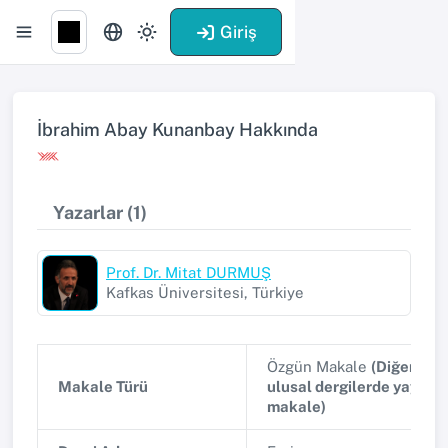
Giriş
İbrahim Abay Kunanbay Hakkında
Yazarlar (1)
Prof. Dr. Mitat DURMUŞ
Kafkas Üniversitesi, Türkiye
Özgün Makale
(Diğer hak
Makale Türü
ulusal dergilerde yayınl
makale)