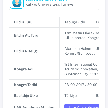
Kafkas Üniversitesi, Türkiye
Bildiri Türü
Tebliğ/Bildiri
Bildiri 
Tam Metin Olarak Yayınla
Bildiri Alt Türü
(Uluslararası Kongre/Se
Alanında Hakemli Uluslar
Bildiri Niteliği
Kongre/Sempozyum
1st International Congres
Kongre Adı
Tourism: Innovation, Ent
Sustainability - 2017
Kongre Tarihi
28-09-2017 / 30-09-2017
Basıldığı Ülke
Türkiye
Basıldı
Eğitim Programları ve Öğret
UAK Araştırma Alanları