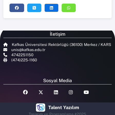
İletişim
Kafkas Üniversitesi Rektörlüğü (36100) Merkez / KARS
unis@kafkas.edu.tr
4742251150
(474)225-1160
Sosyal Media
Talent Yazılım
Tasarım ve Programlama #2025