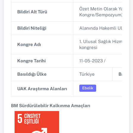
Özet Metin Olarak Yayınla
Bildiri Alt Türü
Kongre/Sempozyum)
Bildiri Niteliği
Alanında Hakemli Ulusa
1. Ulusal Sağlık Hizmetler
Kongre Adı
kongresi
Kongre Tarihi
11-05-2023 /
Basıldığı Ülke
Türkiye
Basıldı
Ebelik
UAK Araştırma Alanları
BM Sürdürülebilir Kalkınma Amaçları