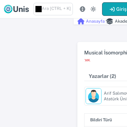
Unis
Ara [CTRL + K]
Giriş
Anasayfa
Akade
Musical İsomorphi
Yazarlar (2)
Arif Salımo
Atatürk Üni
Bildiri Türü