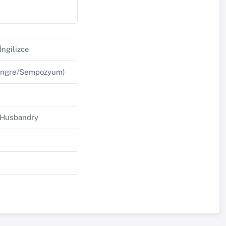
İngilizce
 Kongre/Sempozyum)
l Husbandry