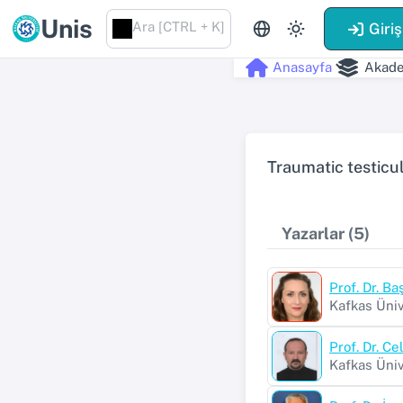
Unis
Ara [CTRL + K]
Giriş
Anasayfa
Akade
Traumatic testicu
Yazarlar (5)
Prof. Dr. B
Kafkas Üniv
Prof. Dr. C
Kafkas Üniv