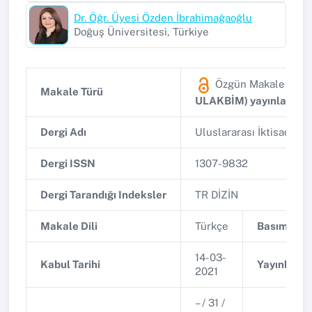
Dr. Öğr. Üyesi Özden İbrahimağaoğlu
Doğuş Üniversitesi, Türkiye
Özgün Makale
(Ulu
Makale Türü
ULAKBİM) yayınlanan 
Dergi Adı
Uluslararası İktisadi ve
Dergi ISSN
1307-9832
Dergi Tarandığı Indeksler
TR DİZİN
Makale Dili
Türkçe
Basım Tari
14-03-
Kabul Tarihi
Yayınlanma
2021
– / 31 /