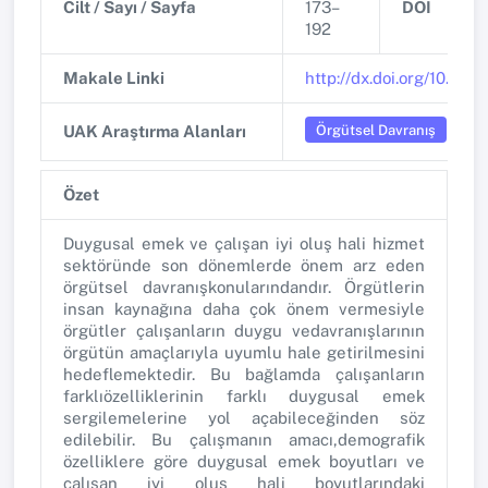
Cilt / Sayı / Sayfa
173–
DOI
192
Makale Linki
http://dx.doi.org/10.180
Örgütsel Davranış
UAK Araştırma Alanları
Özet
Duygusal emek ve çalışan iyi oluş hali hizmet
sektöründe son dönemlerde önem arz eden
örgütsel davranışkonularındandır. Örgütlerin
insan kaynağına daha çok önem vermesiyle
örgütler çalışanların duygu vedavranışlarının
örgütün amaçlarıyla uyumlu hale getirilmesini
hedeflemektedir. Bu bağlamda çalışanların
farklıözelliklerinin farklı duygusal emek
sergilemelerine yol açabileceğinden söz
edilebilir. Bu çalışmanın amacı,demografik
özelliklere göre duygusal emek boyutları ve
çalışan iyi oluş hali boyutlarındaki