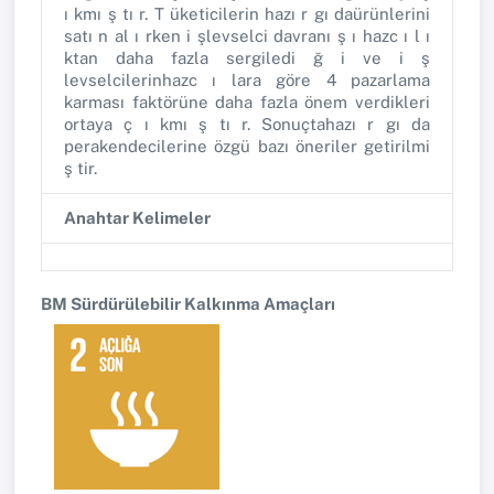
ı kmı ş tı r. T üketicilerin hazı r gı daürünlerini
satı n al ı rken i şlevselci davranı ş ı hazc ı l ı
ktan daha fazla sergiledi ğ i ve i ş
levselcilerinhazc ı lara göre 4 pazarlama
karması faktörüne daha fazla önem verdikleri
ortaya ç ı kmı ş tı r. Sonuçtahazı r gı da
perakendecilerine özgü bazı öneriler getirilmi
ş tir.
Anahtar Kelimeler
BM Sürdürülebilir Kalkınma Amaçları