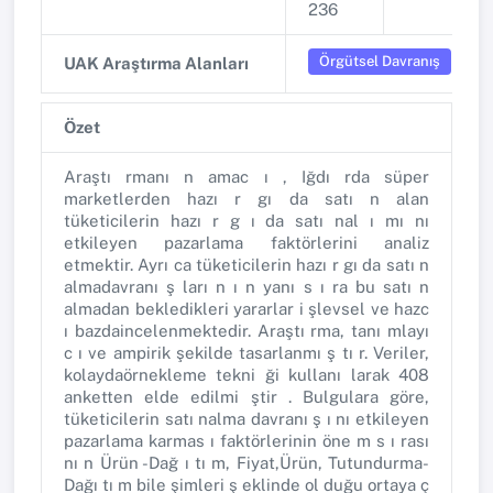
236
Örgütsel Davranış
UAK Araştırma Alanları
Özet
Araştı rmanı n amac ı , Iğdı rda süper
marketlerden hazı r gı da satı n alan
tüketicilerin hazı r g ı da satı nal ı mı nı
etkileyen pazarlama faktörlerini analiz
etmektir. Ayrı ca tüketicilerin hazı r gı da satı n
almadavranı ş ları n ı n yanı s ı ra bu satı n
almadan bekledikleri yararlar i şlevsel ve hazc
ı bazdaincelenmektedir. Araştı rma, tanı mlayı
c ı ve ampirik şekilde tasarlanmı ş tı r. Veriler,
kolaydaörnekleme tekni ği kullanı larak 408
anketten elde edilmi ştir . Bulgulara göre,
tüketicilerin satı nalma davranı ş ı nı etkileyen
pazarlama karmas ı faktörlerinin öne m s ı rası
nı n Ürün -Dağ ı tı m, Fiyat,Ürün, Tutundurma-
Dağı tı m bile şimleri ş eklinde ol duğu ortaya ç