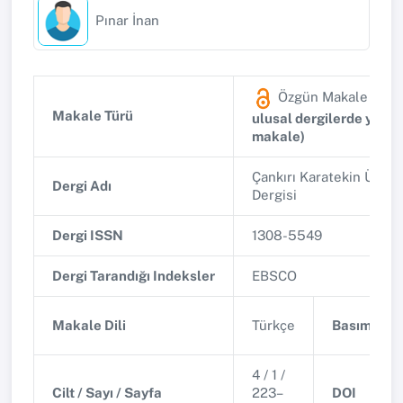
Pınar İnan
Özgün Makale
(Diğ
Makale Türü
ulusal dergilerde yayı
makale)
Çankırı Karatekin Üniver
Dergi Adı
Dergisi
Dergi ISSN
1308-5549
Dergi Tarandığı Indeksler
EBSCO
Makale Dili
Türkçe
Basım Tari
4 / 1 /
Cilt / Sayı / Sayfa
223–
DOI