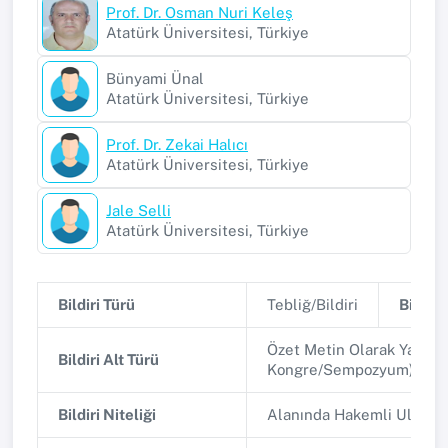
Prof. Dr. Osman Nuri Keleş
Atatürk Üniversitesi, Türkiye
Bünyami Ünal
Atatürk Üniversitesi, Türkiye
Prof. Dr. Zekai Halıcı
Atatürk Üniversitesi, Türkiye
Jale Selli
Atatürk Üniversitesi, Türkiye
Bildiri Türü
Tebliğ/Bildiri
Bildiri 
Özet Metin Olarak Yayınla
Bildiri Alt Türü
Kongre/Sempozyum)
Bildiri Niteliği
Alanında Hakemli Ulusa