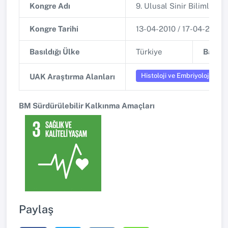
Kongre Adı
9. Ulusal Sinir Bilimleri 
Kongre Tarihi
13-04-2010 / 17-04-2010
Basıldığı Ülke
Türkiye
Basıldı
Histoloji ve Embriyoloji
UAK Araştırma Alanları
BM Sürdürülebilir Kalkınma Amaçları
Paylaş