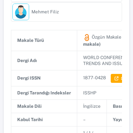
Mehmet Filiz
Özgün Makale
(SCO
Makale Türü
makale)
WORLD CONFERENCE O
Dergi Adı
TRENDS AND ISSUES I
1877-0428
Dergi ISSN
Dergi B
Dergi Tarandığı Indeksler
ISSHP
Makale Dili
İngilizce
Basım Tar
Kabul Tarihi
–
Yayınlanm
1 / 1 /