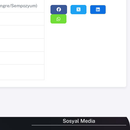
 Kongre/Sempozyum)
Sosyal Media