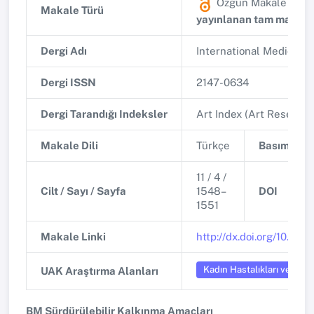
Özgün Makale
(Diğ
Makale Türü
yayınlanan tam makale
Dergi Adı
International Medical J
Dergi ISSN
2147-0634
Dergi Tarandığı Indeksler
Art Index (Art Researc
Makale Dili
Türkçe
Basım Tari
11 / 4 /
Cilt / Sayı / Sayfa
1548–
DOI
1551
Makale Linki
http://dx.doi.org/10.54
Kadın Hastalıkları ve Doğ
UAK Araştırma Alanları
BM Sürdürülebilir Kalkınma Amaçları