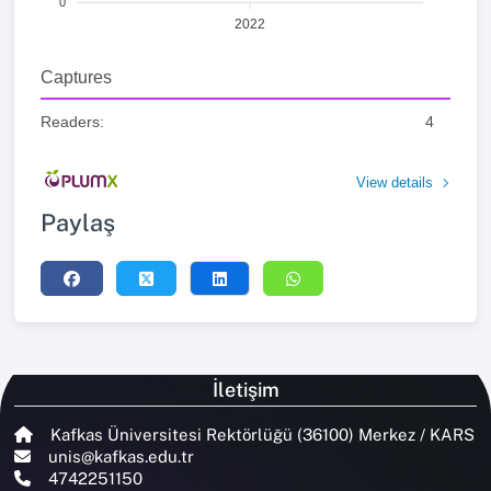
0
2022
Captures
Readers:
4
View details
Paylaş
İletişim
Kafkas Üniversitesi Rektörlüğü (36100) Merkez / KARS
unis@kafkas.edu.tr
4742251150