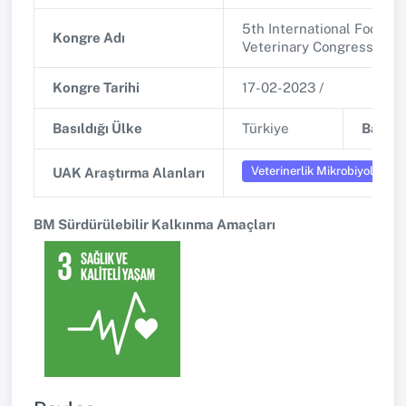
5th International Food, A
Kongre Adı
Veterinary Congress
Kongre Tarihi
17-02-2023 /
Basıldığı Ülke
Türkiye
Basıldı
Veterinerlik Mikrobiyolojisi
UAK Araştırma Alanları
BM Sürdürülebilir Kalkınma Amaçları