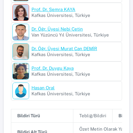
Prof. Dr. Semra KAYA
Kafkas Üniversitesi, Türkiye
Dr. Öğr. Üyesi Nebi Çetin
Van Yüzüncü Yıl Üniversitesi, Türkiye
Dr. Öğr. Üyesi Murat Can DEMİR
Kafkas Üniversitesi, Türkiye
Prof. Dr. Duygu Kaya
Kafkas Üniversitesi, Türkiye
Hasan Oral
Kafkas Üniversitesi, Türkiye
Bildiri Türü
Tebliğ/Bildiri
Bildiri 
Özet Metin Olarak Yayınl
Bildiri Alt Türü