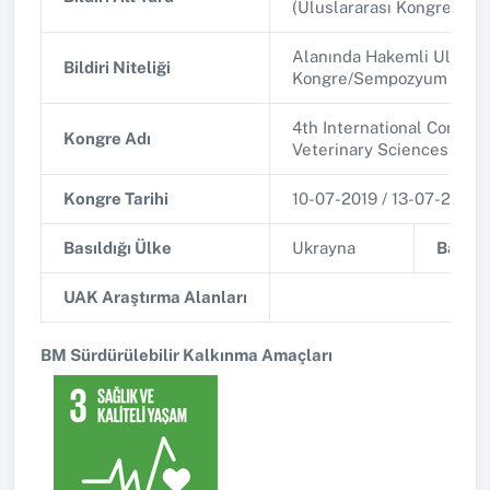
(Uluslararası Kongre/Se
Alanında Hakemli Uluslar
Bildiri Niteliği
Kongre/Sempozyum
4th International Congre
Kongre Adı
Veterinary Sciences and
Kongre Tarihi
10-07-2019 / 13-07-2019
Basıldığı Ülke
Ukrayna
Basıldı
UAK Araştırma Alanları
BM Sürdürülebilir Kalkınma Amaçları