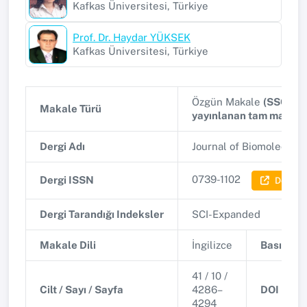
Kafkas Üniversitesi, Türkiye
Prof. Dr. Haydar YÜKSEK
Kafkas Üniversitesi, Türkiye
Özgün Makale
(SSCI, A
Makale Türü
yayınlanan tam makale
Dergi Adı
Journal of Biomolecula
0739-1102
Dergi ISSN
Dergi Bi
Dergi Tarandığı Indeksler
SCI-Expanded
Makale Dili
İngilizce
Basım Tar
41 / 10 /
Cilt / Sayı / Sayfa
4286–
DOI
4294