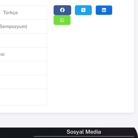
Türkçe
e/Sempozyum)
esi
Sosyal Media