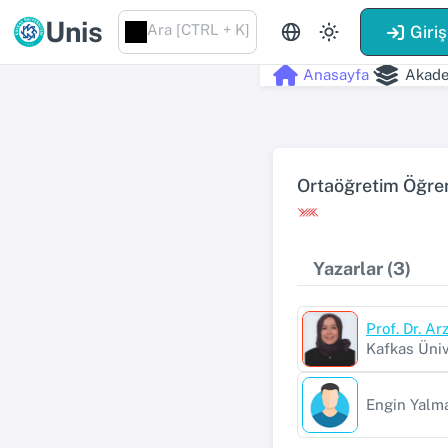
Unis
Ara [CTRL + K]
Giriş
Anasayfa
Akade
Ortaöğretim Öğrenc
Yazarlar (3)
Prof. Dr. A
Kafkas Üniv
Engin Yalm