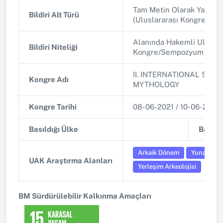
Tam Metin Olarak Yayınla
Bildiri Alt Türü
(Uluslararası Kongre/Se
Alanında Hakemli Uluslar
Bildiri Niteliği
Kongre/Sempozyum
II. INTERNATIONAL SYM
Kongre Adı
MYTHOLOGY
Kongre Tarihi
08-06-2021 / 10-06-2021
Basıldığı Ülke
Basıldı
Arkaik Dönem
Yunan ve 
UAK Araştırma Alanları
Yerleşim Arkeolojisi
BM Sürdürülebilir Kalkınma Amaçları