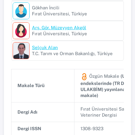
Gökhan İncili
Fırat Üniversitesi, Türkiye
Arş. Gör. Müzeyyen Akgöl
Fırat Üniversitesi, Türkiye
Selçuk Alan
T.C. Tarım ve Orman Bakanlığı, Türkiye
Özgün Makale
(Ulusa
endekslerinde (TR Dizin,
Makale Türü
ULAKBİM) yayınlanan ta
makale)
Fırat Üniversitesi Sağlık 
Dergi Adı
Veteriner Dergisi
Dergi ISSN
1308-9323