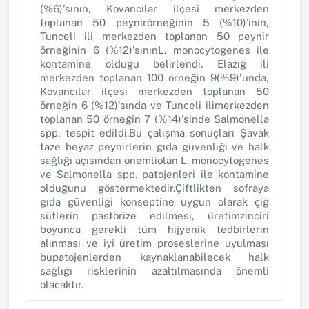
(%6)'sının, Kovancılar ilçesi merkezden
toplanan 50 peynirörneğinin 5 (%10)'inin,
Tunceli ili merkezden toplanan 50 peynir
örneğinin 6 (%12)'sınınL. monocytogenes ile
kontamine olduğu belirlendi. Elazığ ili
merkezden toplanan 100 örneğin 9(%9)'unda,
Kovancılar ilçesi merkezden toplanan 50
örneğin 6 (%12)'sında ve Tunceli ilimerkezden
toplanan 50 örneğin 7 (%14)'sinde Salmonella
spp. tespit edildi.Bu çalışma sonuçları Şavak
taze beyaz peynirlerin gıda güvenliği ve halk
sağlığı açısından önemliolan L. monocytogenes
ve Salmonella spp. patojenleri ile kontamine
olduğunu göstermektedir.Çiftlikten sofraya
gıda güvenliği konseptine uygun olarak çiğ
sütlerin pastörize edilmesi, üretimzinciri
boyunca gerekli tüm hijyenik tedbirlerin
alınması ve iyi üretim proseslerine uyulması
bupatojenlerden kaynaklanabilecek halk
sağlığı risklerinin azaltılmasında önemli
olacaktır.