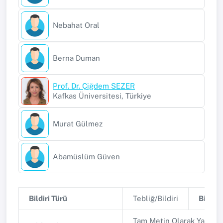
Nebahat Oral
Berna Duman
Prof. Dr. Çiğdem SEZER
Kafkas Üniversitesi, Türkiye
Murat Gülmez
Abamüslüm Güven
Bildiri Türü
Tebliğ/Bildiri
Bildiri 
Tam Metin Olarak Yayınla