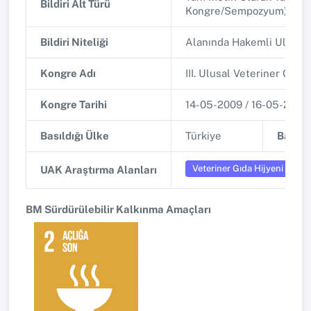
Bildiri Alt Türü
Kongre/Sempozyum)
Bildiri Niteliği
Alanında Hakemli Ulusa
Kongre Adı
III. Ulusal Veteriner Gıda
Kongre Tarihi
14-05-2009 / 16-05-2009
Basıldığı Ülke
Türkiye
Basıldı
Veteriner Gıda Hijyeni ve Üre
UAK Araştırma Alanları
BM Sürdürülebilir Kalkınma Amaçları