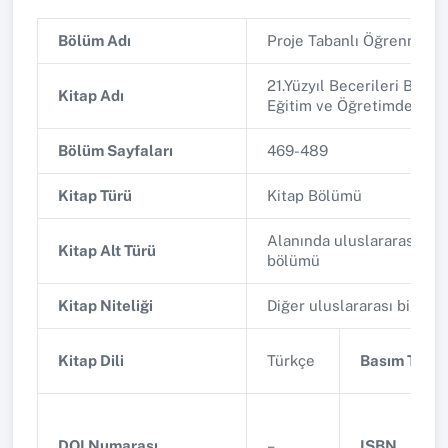
Bölüm Adı
Proje Tabanlı Öğrenme
21.Yüzyıl Becerileri Bakış
Kitap Adı
Eğitim ve Öğretimde Farkl
Bölüm Sayfaları
469-489
Kitap Türü
Kitap Bölümü
Alanında uluslararası yay
Kitap Alt Türü
bölümü
Kitap Niteliği
Diğer uluslararası bilimse
Kitap Dili
Türkçe
Basım Tarihi
DOI Numarası
–
ISBN