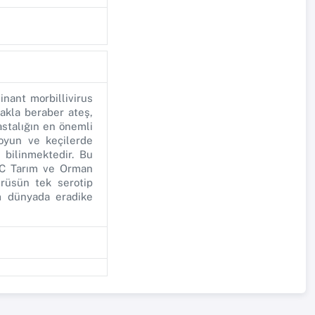
inant morbillivirus
makla beraber ateş,
astalığın en önemli
koyun ve keçilerde
 bilinmektedir. Bu
 TC Tarım ve Orman
Virüsün tek serotip
m dünyada eradike