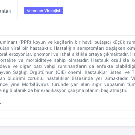
Veteriner Virolojisi
nları
uminant (PPR) koyun ve keçilerin bir hayli bulaşıcı küçük rum
ulan viral bir hastalıktır. Hastalığın semptomları değişken ol
 oral erozyonlar, pnömoni ve ishal sıklıkla ortaya çıkmaktadır. H
ortalite ve morbiditeye sahip olmasıdır. Hastalık özellikle 
 deve ve diğer bazı vahşi ruminantların da enfekte olabildiği
yvan Sağlığı Örgütü'nün (OIE) önemli hastalıklar listesi ve
dan bildirimi zorunlu hastalıklar listesinde yer almaktadır. 
nce yine Morbillivirus türünde yer alan sığır vebasının tü
 ilgili olarak da bir eradikasyon çalışma planını başlatmıştır.
r