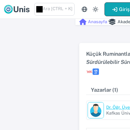
Unis
Ara [CTRL + K]
Giriş
Anasayfa
Akade
Küçük Ruminantlard
Sürdürülebilir Sür
Yazarlar (1)
Dr. Öğr. Ü
Kafkas Üniv