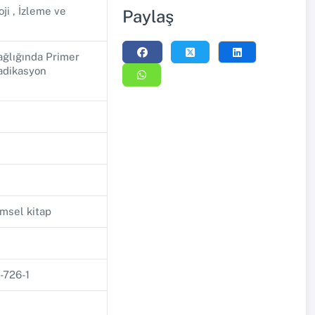
i , İzleme ve
Paylaş
ağlığında Primer
adikasyon
imsel kitap
-726-1