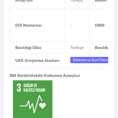
Kitap Dili
Türkçe
Basım Tarihi
DOI Numarası
–
ISBN
Basıldığı Ülke
Türkiye
Basıldığı Şe
Dölerme ve Suni Tohumlama
UAK Araştırma Alanları
BM Sürdürülebilir Kalkınma Amaçları