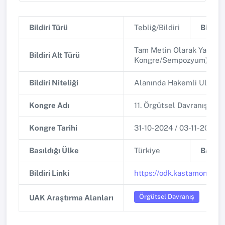
Bildiri Türü
Tebliğ/Bildiri
Bildiri 
Tam Metin Olarak Yayınla
Bildiri Alt Türü
Kongre/Sempozyum)
Bildiri Niteliği
Alanında Hakemli Ulusa
Kongre Adı
11. Örgütsel Davranış Kon
Kongre Tarihi
31-10-2024 / 03-11-2024
Basıldığı Ülke
Türkiye
Basıldı
Bildiri Linki
https://odk.kastamonu.edu
Örgütsel Davranış
UAK Araştırma Alanları