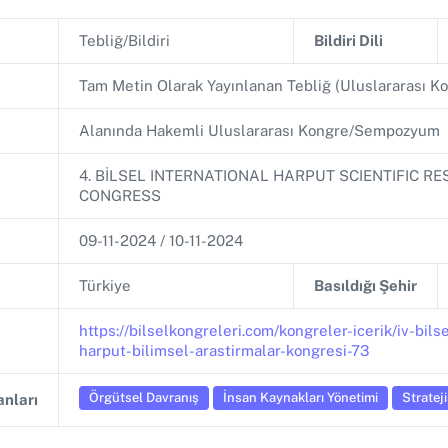
Tebliğ/Bildiri
Bildiri Dili
Tam Metin Olarak Yayınlanan Tebliğ (Uluslararası
Alanında Hakemli Uluslararası Kongre/Sempozyum
4. BİLSEL INTERNATIONAL HARPUT SCIENTIFIC R
CONGRESS
09-11-2024 / 10-11-2024
Türkiye
Basıldığı Şehir
https://bilselkongreleri.com/kongreler-icerik/iv-bils
harput-bilimsel-arastirmalar-kongresi-73
Örgütsel Davranış
İnsan Kaynakları Yönetimi
Stratej
nları