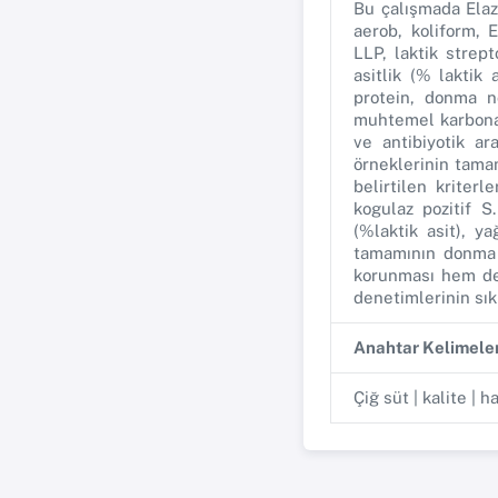
Bu çalışmada Elaz
aerob, koliform, 
LLP, laktik strept
asitlik (% laktik
protein, donma no
muhtemel karbonat,
ve antibiyotik a
örneklerinin tamam
belirtilen kriter
kogulaz pozitif 
(%laktik asit), y
tamamının donma n
korunması hem de 
denetimlerinin sık
Anahtar Kelimele
Çiğ süt | kalite | h