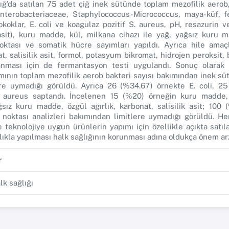
ığ’da satılan 75 adet çiğ inek sütünde toplam mezofilik aerob,
Enterobacteriaceae, Staphylococcus-Micrococcus, maya-küf, fe
okoklar, E. coli ve koagulaz pozitif S. aureus, pH, resazurin ve
 asit), kuru madde, kül, milkana cihazı ile yağ, yağsız kuru m
ktası ve somatik hücre sayımları yapıldı. Ayrıca hile amaçl
 salisilik asit, formol, potasyum bikromat, hidrojen peroksit, bo
ranması için de fermantasyon testi uygulandı. Sonuç olarak
ının toplam mezofilik aerob bakteri sayısı bakımından inek sütü
lere uymadığı görüldü. Ayrıca 26 (%34.67) örnekte E. coli, 2
S. aureus saptandı. İncelenen 15 (%20) örneğin kuru madde,
ağsız kuru madde, özgül ağırlık, karbonat, salisilik asit; 100
oktası analizleri bakımından limitlere uymadığı görüldü. He
teknolojiye uygun ürünlerin yapımı için özellikle açıkta satıl
lıkla yapılması halk sağlığının korunması adına oldukça önem ar
r
alk sağlığı