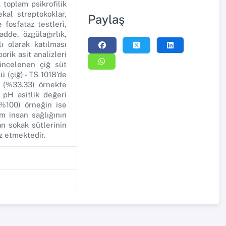
 toplam psikrofilik
kal streptokoklar,
Paylaş
 fosfataz testleri,
adde, özgülağırlık,
ı olarak katılması
rik asit analizleri
 incelenen çiğ süt
 (çiğ) - TS 1018’de
5 (%33.33) örnekte
 pH asitlik değeri
 (%100) örneğin ise
m insan sağlığının
an sokak sütlerinin
z etmektedir.