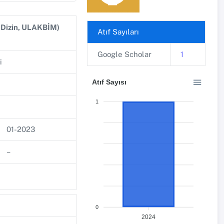
R Dizin, ULAKBİM)
Atıf Sayıları
Google Scholar
1
i
Atıf Sayısı
1
01-2023
–
0
2024