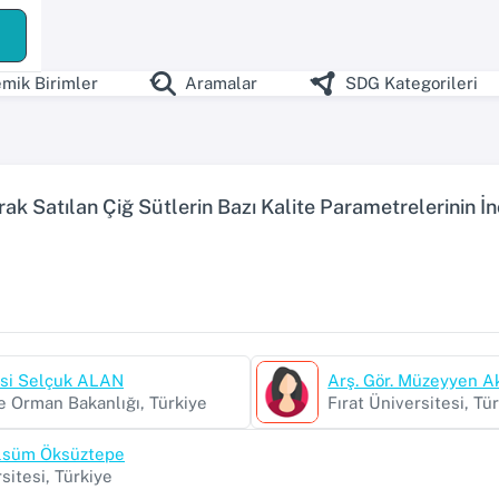
mik Birimler
Aramalar
SDG Kategorileri
rak Satılan Çiğ Sütlerin Bazı Kalite Parametrelerinin 
esi Selçuk ALAN
Arş. Gör. Müzeyyen A
ve Orman Bakanlığı, Türkiye
Fırat Üniversitesi, Tü
Gülsüm Öksüztepe
sitesi, Türkiye