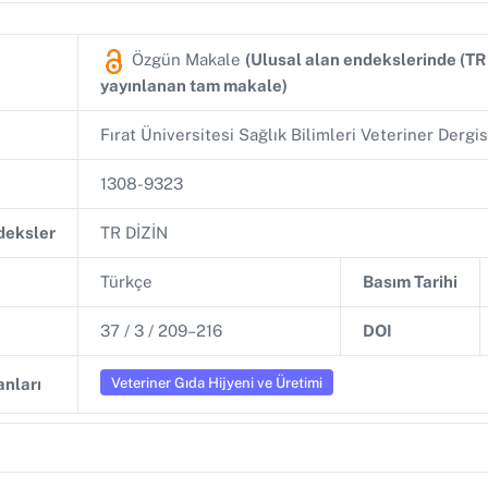
Özgün Makale
(Ulusal alan endekslerinde (T
yayınlanan tam makale)
Fırat Üniversitesi Sağlık Bilimleri Veteriner Dergis
1308-9323
ndeksler
TR DİZİN
Türkçe
Basım Tarihi
37 / 3 / 209–216
DOI
Veteriner Gıda Hijyeni ve Üretimi
nları