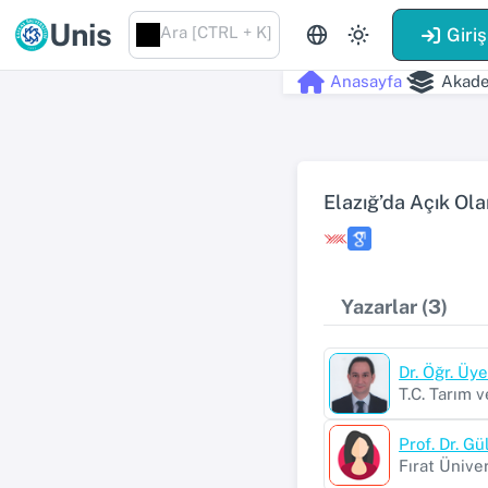
Unis
Ara [CTRL + K]
Giriş
Anasayfa
Akade
Elazığ’da Açık Ola
Yazarlar (3)
Dr. Öğr. Üy
T.C. Tarım 
Prof. Dr. 
Fırat Üniver