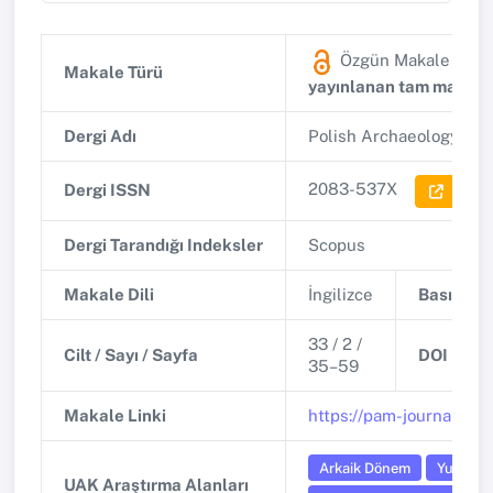
Özgün Makale
(SCO
Makale Türü
yayınlanan tam makale
Dergi Adı
Polish Archaeology in 
2083-537X
Dergi ISSN
Dergi 
Dergi Tarandığı Indeksler
Scopus
Makale Dili
İngilizce
Basım Tar
33 / 2 /
Cilt / Sayı / Sayfa
DOI
35–59
Makale Linki
https://pam-journal.pl/a
Arkaik Dönem
Yunan v
UAK Araştırma Alanları