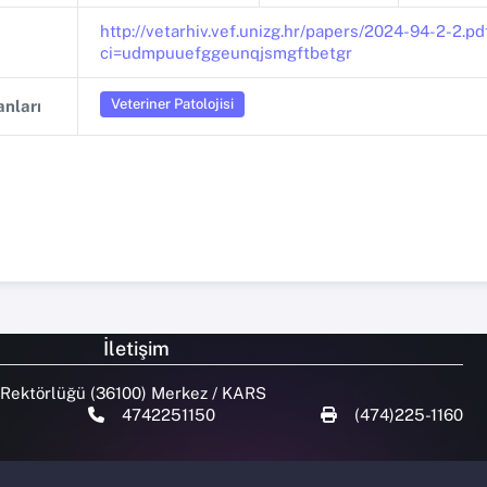
http://vetarhiv.vef.unizg.hr/papers/2024-94-2-2.pd
ci=udmpuuefggeunqjsmgftbetgr
Veteriner Patolojisi
nları
İletişim
 Rektörlüğü (36100) Merkez / KARS
4742251150
(474)225-1160