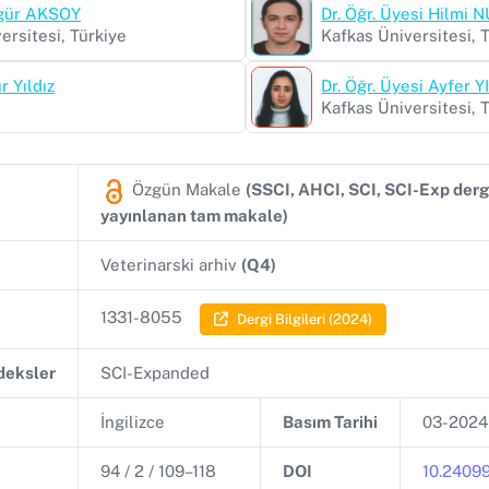
zgür AKSOY
Dr. Öğr. Üyesi Hilmi
ersitesi, Türkiye
Kafkas Üniversitesi, 
r Yıldız
Dr. Öğr. Üyesi Ayfer 
Kafkas Üniversitesi, 
Özgün Makale
(SSCI, AHCI, SCI, SCI-Exp derg
yayınlanan tam makale)
Veterinarski arhiv
(Q4)
1331-8055
Dergi Bilgileri (2024)
ndeksler
SCI-Expanded
İngilizce
Basım Tarihi
03-2024
94 / 2 / 109–118
DOI
10.24099