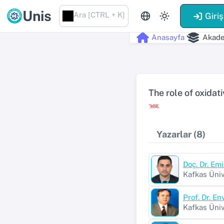
Unis
Ara [CTRL + K]
Giriş
Anasayfa
Akade
The role of oxidat
Yazarlar (8)
Doç. Dr. E
Kafkas Üniv
Prof. Dr. E
Kafkas Üniv