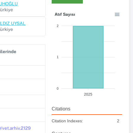
 NUHOĞLU
Türkiye
Atıf Sayısı
YILDIZ UYSAL
2
Türkiye
ilerinde
1
0
2025
Citations
Citation Indexes:
2
/vet.arhiv.2129