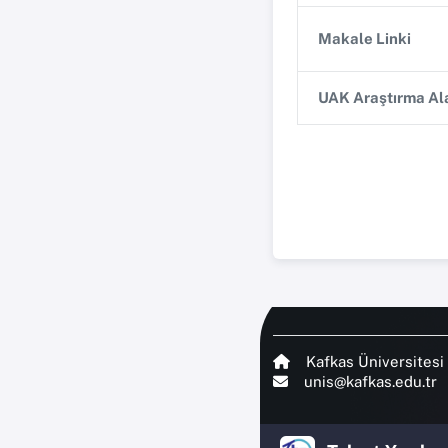
Makale Linki
UAK Araştırma Ala
Kafkas Üniversitesi
unis@kafkas.edu.tr