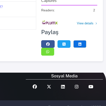
Captures
f?
Readers:
2
View details
Paylaş
Sosyal Media