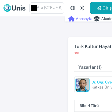
Unis
Ara [CTRL + K]
Giriş
Anasayfa
Akade
Türk Kültür Haya
Yazarlar (1)
Dr. Öğr. Ü
Kafkas Üniv
Bildiri Türü