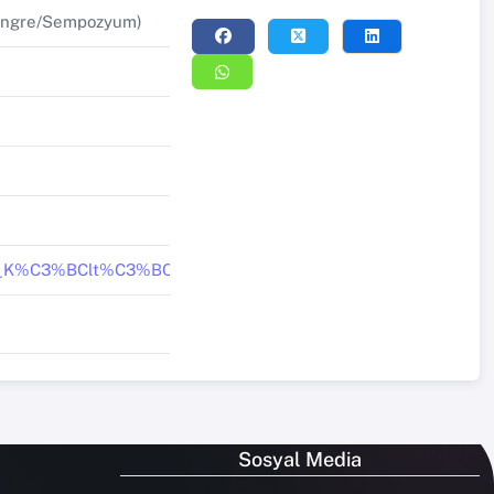
 Kongre/Sempozyum)
Basıldığı Şehir
%BCrk_K%C3%BClt%C3%BCr_Hayat%C4%B1nda_Ah%C5%9Fa
Sosyal Media