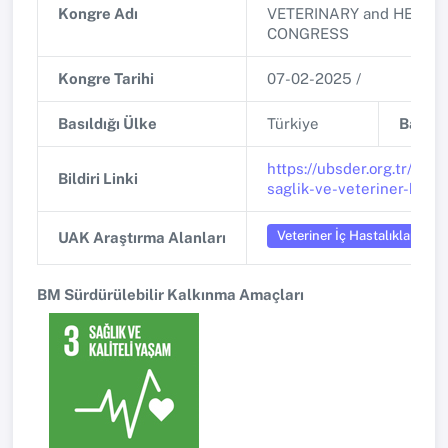
Kongre Adı
VETERINARY and HEALT
CONGRESS
Kongre Tarihi
07-02-2025 /
Basıldığı Ülke
Türkiye
Basıldı
https://ubsder.org.tr/imvh
Bildiri Linki
saglik-ve-veteriner-bilim
Veteriner İç Hastalıkları
UAK Araştırma Alanları
BM Sürdürülebilir Kalkınma Amaçları