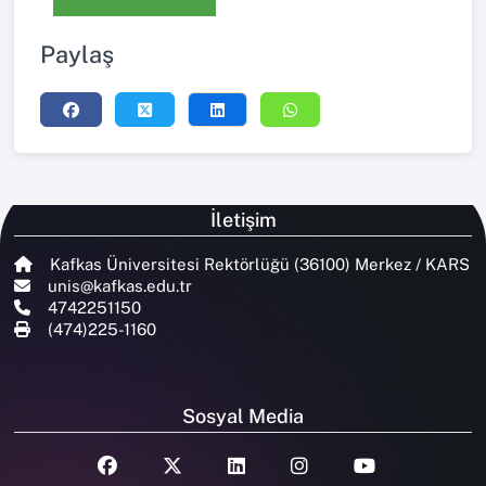
Paylaş
İletişim
Kafkas Üniversitesi Rektörlüğü (36100) Merkez / KARS
unis@kafkas.edu.tr
4742251150
(474)225-1160
Sosyal Media