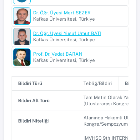
Dr. Öğr. Üyesi Mert SEZER
Kafkas Üniversitesi, Türkiye
Dr. Öğr. Üyesi Yusuf Umut BATI
Kafkas Üniversitesi, Türkiye
Prof. Dr. Vedat BARAN
Kafkas Üniversitesi, Türkiye
Bildiri Türü
Tebliğ/Bildiri
Bildiri 
Tam Metin Olarak Yayınla
Bildiri Alt Türü
(Uluslararası Kongre/Se
Alanında Hakemli Uluslar
Bildiri Niteliği
Kongre/Sempozyum
IMVHSC 9th INTERNATIO