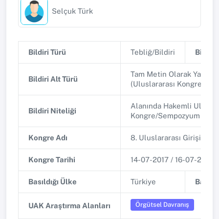
Selçuk Türk
Bildiri Türü
Tebliğ/Bildiri
Bildiri 
Tam Metin Olarak Yayınla
Bildiri Alt Türü
(Uluslararası Kongre/Se
Alanında Hakemli Uluslar
Bildiri Niteliği
Kongre/Sempozyum
Kongre Adı
8. Uluslararası Girişimcil
Kongre Tarihi
14-07-2017 / 16-07-2017
Basıldığı Ülke
Türkiye
Basıldı
Örgütsel Davranış
UAK Araştırma Alanları