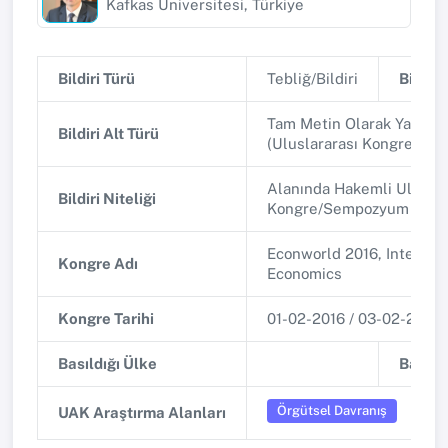
Kafkas Üniversitesi, Türkiye
Bildiri Türü
Tebliğ/Bildiri
Bildiri 
Tam Metin Olarak Yayınla
Bildiri Alt Türü
(Uluslararası Kongre/Se
Alanında Hakemli Uluslar
Bildiri Niteliği
Kongre/Sempozyum
Econworld 2016, Internat
Kongre Adı
Economics
Kongre Tarihi
01-02-2016 / 03-02-2016
Basıldığı Ülke
Basıldı
Örgütsel Davranış
UAK Araştırma Alanları