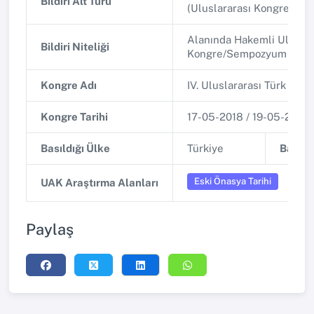
Bildiri Alt Türü
(Uluslararası Kongre/Se
Alanında Hakemli Uluslar
Bildiri Niteliği
Kongre/Sempozyum
Kongre Adı
IV. Uluslararası Türk Şöle
Kongre Tarihi
17-05-2018 / 19-05-2018
Basıldığı Ülke
Türkiye
Basıldı
Eski Önasya Tarihi
UAK Araştırma Alanları
Paylaş