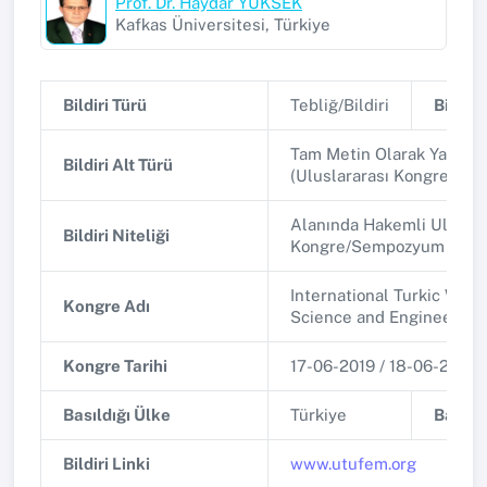
Prof. Dr. Haydar YÜKSEK
Kafkas Üniversitesi, Türkiye
Bildiri Türü
Tebliğ/Bildiri
Bildiri 
Tam Metin Olarak Yayınla
Bildiri Alt Türü
(Uluslararası Kongre/Se
Alanında Hakemli Uluslar
Bildiri Niteliği
Kongre/Sempozyum
International Turkic Worl
Kongre Adı
Science and Engineering
Kongre Tarihi
17-06-2019 / 18-06-2019
Basıldığı Ülke
Türkiye
Basıldı
Bildiri Linki
www.utufem.org