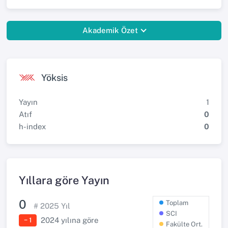
Akademik Özet
Yöksis
Yayın
1
Atıf
0
h-index
0
Yıllara göre Yayın
0
Toplam
#
2025
Yıl
SCI
2024
yılına göre
− 1
Fakülte Ort.