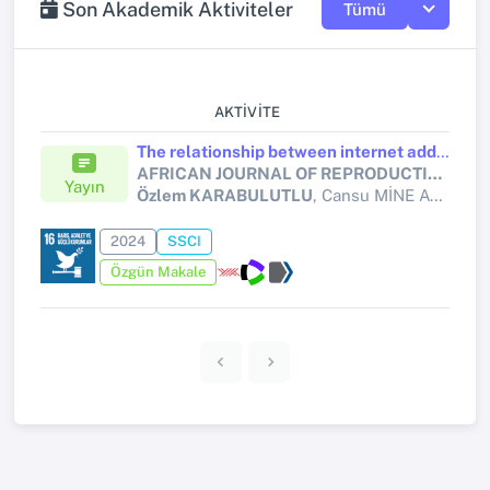
Son Akademik Aktiviteler
Tümü
AKTIVITE
The relationship between internet addiction and fear of childbirth in pregnant women
AFRICAN JOURNAL OF REPRODUCTIVE HEALTH
Yayın
Özlem KARABULUTLU
, Cansu MİNE AYDIN
2024
SSCI
Özgün Makale