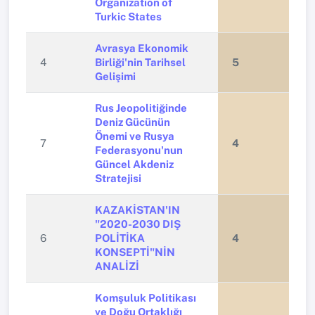
Organization of
Turkic States
Avrasya Ekonomik
4
Birliği'nin Tarihsel
5
Gelişimi
Rus Jeopolitiğinde
Deniz Gücünün
Önemi ve Rusya
7
4
Federasyonu'nun
Güncel Akdeniz
Stratejisi
KAZAKİSTAN'IN
"2020-2030 DIŞ
6
POLİTİKA
4
KONSEPTİ"NİN
ANALİZİ
Komşuluk Politikası
ve Doğu Ortaklığı