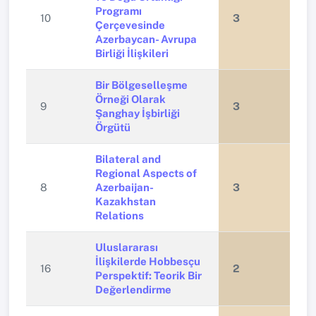
Programı
10
3
Çerçevesinde
Azerbaycan- Avrupa
Birliği İlişkileri
Bir Bölgeselleşme
Örneği Olarak
9
3
Şanghay İşbirliği
Örgütü
Bilateral and
Regional Aspects of
8
Azerbaijan-
3
Kazakhstan
Relations
Uluslararası
İlişkilerde Hobbesçu
16
2
Perspektif: Teorik Bir
Değerlendirme