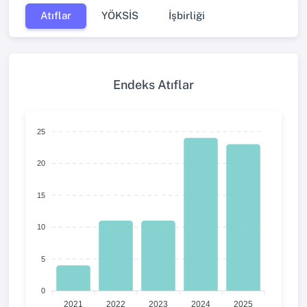
Atıflar
YÖKSİS
İşbirliği
Endeks Atıflar
25
20
15
10
5
0
2021
2022
2023
2024
2025