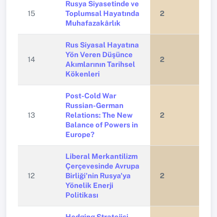
Rusya Siyasetinde ve
15
Toplumsal Hayatında
2
Muhafazakârlık
Rus Siyasal Hayatına
Yön Veren Düşünce
14
2
Akımlarının Tarihsel
Kökenleri
Post-Cold War
Russian-German
13
Relations: The New
2
Balance of Powers in
Europe?
Liberal Merkantilizm
Çerçevesinde Avrupa
12
Birliği'nin Rusya'ya
2
Yönelik Enerji
Politikası
Hedging Stratejisi