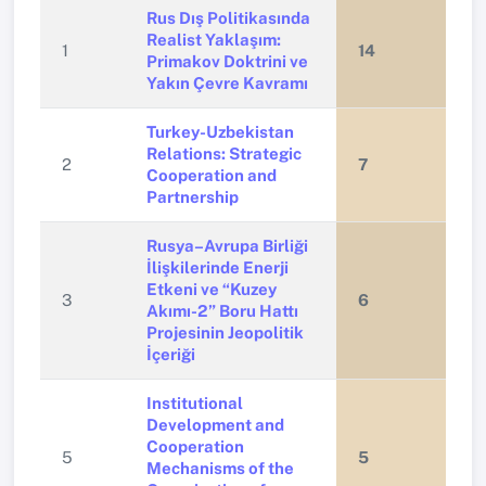
Rus Dış Politikasında
Realist Yaklaşım:
1
14
Primakov Doktrini ve
Yakın Çevre Kavramı
Turkey-Uzbekistan
Relations: Strategic
2
7
Cooperation and
Partnership
Rusya–Avrupa Birliği
İlişkilerinde Enerji
Etkeni ve “Kuzey
3
6
Akımı-2” Boru Hattı
Projesinin Jeopolitik
İçeriği
Institutional
Development and
Cooperation
5
5
Mechanisms of the