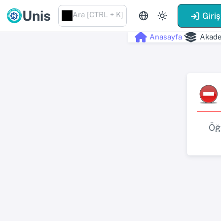
Unis
Ara [CTRL + K]
Giriş
Anasayfa
Akade
Öğ