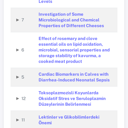
Levels
Investigation of Some
7
Microbiological and Chemical
Properties of Different Cheeses
Effect of rosemary and clove
essential oils on lipid oxidation,
6
microbial, sensorial properties and
storage stability of kavurma, a
cooked meat product
Cardiac Biomarkers in Calves with
5
Diarrhea-Induced Neonatal Sepsis
Toksoplazmozisli Koyunlarda
12
Oksidatif Stres ve Seruloplazmin
Düzeylerinin Belirlenmesi
Lektinler ve Glikobilimlerdeki
11
Önemi