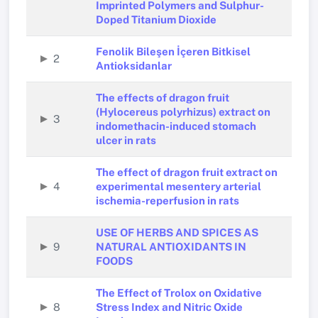
Imprinted Polymers and Sulphur-
Doped Titanium Dioxide
Fenolik Bileşen İçeren Bitkisel
2
Antioksidanlar
The effects of dragon fruit
(Hylocereus polyrhizus) extract on
3
indomethacin-induced stomach
ulcer in rats
The effect of dragon fruit extract on
4
experimental mesentery arterial
ischemia-reperfusion in rats
USE OF HERBS AND SPICES AS
9
NATURAL ANTIOXIDANTS IN
FOODS
The Effect of Trolox on Oxidative
8
Stress Index and Nitric Oxide