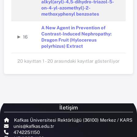
alkyl(aryl)-4,5-dihydro-triazol-5-
on-4-yl-azomethyl]-2-
methoxyphenyl benzoates
A New Agent in Prevention of
Contrast-Induced Nephropathy:
16
Dragon Fruit (Hylocereus
polyrhizus) Extract
20 kayıttan 1 - 20 arasındaki kayıtlar gösteriliyor
İletişim
Kafkas Üniversitesi Rektörlüğü (36100) Merkez / KARS
unis@kafkas.edu.tr
4742251150