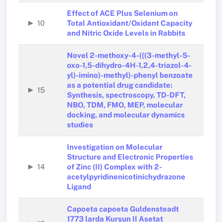
Effect of ACE Plus Selenium on
10
Total Antioxidant/Oxidant Capacity
and Nitric Oxide Levels in Rabbits
Novel 2-methoxy-4-(((3-methyl-5-
oxo-1,5-dihydro-4H-1,2,4-triazol-4-
yl)-imino)-methyl)-phenyl benzoate
as a potential drug candidate:
15
Synthesis, spectroscopy, TD-DFT,
NBO, TDM, FMO, MEP, molecular
docking, and molecular dynamics
studies
Investigation on Molecular
Structure and Electronic Properties
14
of Zinc (II) Complex with 2-
acetylpyridinenicotinichydrazone
Ligand
Capoeta capoeta Guldensteadt
1773 larda Kurşun II Asetat