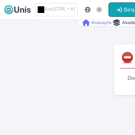
Unis
Ara [CTRL + K]
Giriş
Anasayfa
Akade
Do